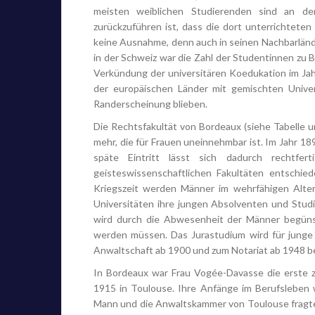
meisten weiblichen Studierenden sind an den
zurückzuführen ist, dass die dort unterrichteten
keine Ausnahme, denn auch in seinen Nachbarlände
in der Schweiz war die Zahl der Studentinnen zu Be
Verkündung der universitären Koedukation im Jahr
der europäischen Länder mit gemischten Unive
Randerscheinung blieben.
Die Rechtsfakultät von Bordeaux (siehe Tabelle u
mehr, die für Frauen uneinnehmbar ist. Im Jahr 18
späte Eintritt lässt sich dadurch rechtfe
geisteswissenschaftlichen Fakultäten entschie
Kriegszeit werden Männer im wehrfähigen Alter
Universitäten ihre jungen Absolventen und Studie
wird durch die Abwesenheit der Männer begünst
werden müssen. Das Jurastudium wird für junge
Anwaltschaft ab 1900 und zum Notariat ab 1948 bet
In Bordeaux war Frau Vogée-Davasse die erste z
1915 in Toulouse. Ihre Anfänge im Berufsleben 
Mann und die Anwaltskammer von Toulouse fragte 