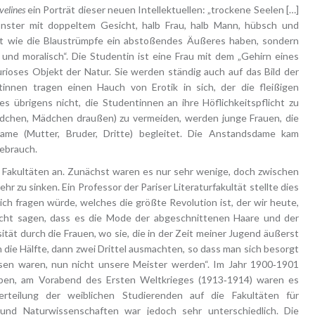
velines
ein Porträt dieser neuen Intellektuellen: „trockene Seelen […]
nster mit doppeltem Gesicht, halb Frau, halb Mann, hübsch und
icht wie die Blaustrümpfe ein abstoßendes Äußeres haben, sondern
und moralisch“. Die Studentin ist eine Frau mit dem „Gehirn eines
urioses Objekt der Natur. Sie werden ständig auch auf das Bild der
innen tragen einen Hauch von Erotik in sich, der die fleißigen
 übrigens nicht, die Studentinnen an ihre Höflichkeitspflicht zu
ädchen, Mädchen draußen) zu vermeiden, werden junge Frauen, die
dame (Mutter, Bruder, Dritte) begleitet. Die Anstandsdame kam
Gebrauch.
 Fakultäten an. Zunächst waren es nur sehr wenige, doch zwischen
r zu sinken. Ein Professor der Pariser Literaturfakultät stellte dies
h fragen würde, welches die größte Revolution ist, der wir heute,
icht sagen, dass es die Mode der abgeschnittenen Haare und der
ität durch die Frauen, wo sie, die in der Zeit meiner Jugend äußerst
nn die Hälfte, dann zwei Drittel ausmachten, so dass man sich besorgt
ssen waren, nun nicht unsere Meister werden“. Im Jahr 1900‑1901
ben, am Vorabend des Ersten Weltkrieges (1913‑1914) waren es
rteilung der weiblichen Studierenden auf die Fakultäten für
und Naturwissenschaften war jedoch sehr unterschiedlich. Die