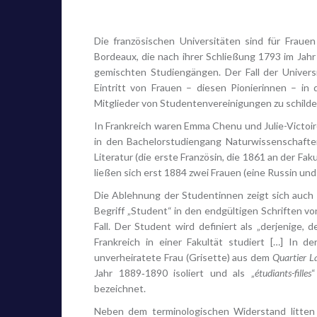
Die französischen Universitäten sind für Fraue
Bordeaux, die nach ihrer Schließung 1793 im Jahr
gemischten Studiengängen. Der Fall der Univers
Eintritt von Frauen – diesen Pionierinnen – in
Mitglieder von Studentenvereinigungen zu schilde
In Frankreich waren Emma Chenu und Julie-Victoir
in den Bachelorstudiengang Naturwissenschafte
Literatur (die erste Französin, die 1861 an der Fak
ließen sich erst 1884 zwei Frauen (eine Russin un
Die Ablehnung der Studentinnen zeigt sich auch 
Begriff „Student“ in den endgültigen Schriften von 
Fall. Der Student wird definiert als „derjenige, 
Frankreich in einer Fakultät studiert […] In d
unverheiratete Frau (Grisette) aus dem
Quartier L
Jahr 1889‑1890 isoliert und als „
étudiants-filles
“
bezeichnet.
Neben dem terminologischen Widerstand litten