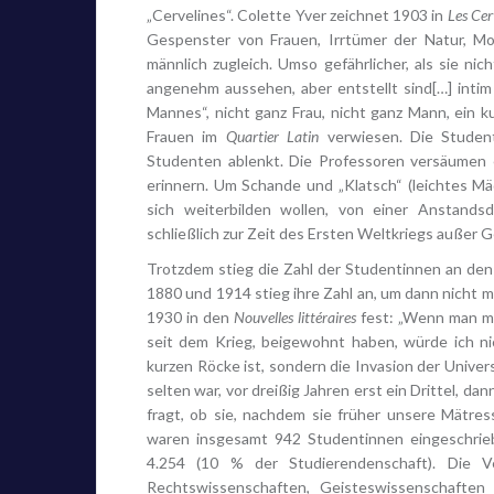
„Cervelines“. Colette Yver zeichnet 1903 in
Les Cer
Gespenster von Frauen, Irrtümer der Natur, Mo
männlich zugleich. Umso gefährlicher, als sie n
angenehm aussehen, aber entstellt sind[…] intim 
Mannes“, nicht ganz Frau, nicht ganz Mann, ein k
Frauen im
Quartier Latin
verwiesen. Die Student
Studenten ablenkt. Die Professoren versäumen es
erinnern. Um Schande und „Klatsch“ (leichtes M
sich weiterbilden wollen, von einer Anstands
schließlich zur Zeit des Ersten Weltkriegs außer 
Trotzdem stieg die Zahl der Studentinnen an den
1880 und 1914 stieg ihre Zahl an, um dann nicht meh
1930 in den
Nouvelles littéraires
fest: „Wenn man mic
seit dem Krieg, beigewohnt haben, würde ich n
kurzen Röcke ist, sondern die Invasion der Univers
selten war, vor dreißig Jahren erst ein Drittel, da
fragt, ob sie, nachdem sie früher unsere Mätre
waren insgesamt 942 Studentinnen eingeschrie
4.254 (10 % der Studierendenschaft). Die Ve
Rechtswissenschaften, Geisteswissenschaften 