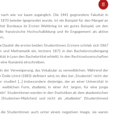
📄
n nach wie vor kaum zugänglich. Die 1441 gegründete Fakultät in
 1870 (wieder-)gegründet wurde, ist ein Beispiel für den Mangel an
ität Bordeaux im Ersten Weltkrieg ist ein gutes Beispiel, um den
 die französische Hochschulbildung und ihr Engagement als aktive
rn.
e Daubié die ersten beiden Studentinnen. Erstere schrieb sich 1867
n und Mathematik ein, letztere 1871 in den Bachelorstudiengang
ultät in Lyon den Bachelortitel erhielt). In den Rechtswissenschaften
d eine Rumänin) einschreiben.
in der Verweigerung, das Vokabular zu verweiblichen. Während der
Émile Littré (1883) definiert wird, ist dies bei „Studentin“ nicht der
der studiert […] insbesondere derjenige, der an einer Universität in
er weiblichen Form,
étudiante
, in einer Art Jargon, für eine junge
atin
“. Studentinnen werden in den Statistiken ab dem akademischen
 (Studenten-Mädchen) und nicht als „
étudiantes
“ (Studentinnen)
 die Studentinnen auch unter einem negativen Image, sie waren