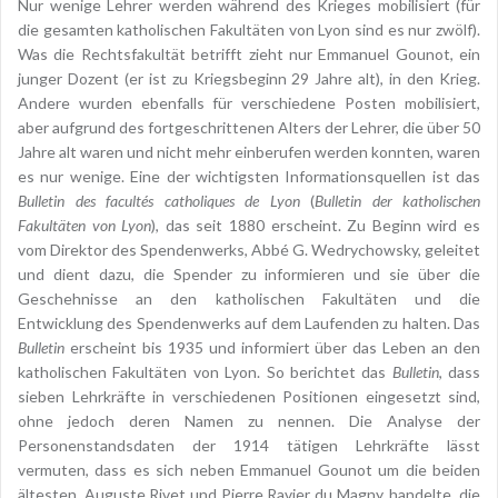
Nur wenige Lehrer werden während des Krieges mobilisiert (für
die gesamten katholischen Fakultäten von Lyon sind es nur zwölf).
Was die Rechtsfakultät betrifft zieht nur Emmanuel Gounot, ein
junger Dozent (er ist zu Kriegsbeginn 29 Jahre alt), in den Krieg.
Andere wurden ebenfalls für verschiedene Posten mobilisiert,
aber aufgrund des fortgeschrittenen Alters der Lehrer, die über 50
Jahre alt waren und nicht mehr einberufen werden konnten, waren
es nur wenige. Eine der wichtigsten Informationsquellen ist das
Bulletin des facultés catholiques de Lyon
(
Bulletin der katholischen
Fakultäten von Lyon
), das seit 1880 erscheint. Zu Beginn wird es
vom Direktor des Spendenwerks, Abbé G. Wedrychowsky, geleitet
und dient dazu, die Spender zu informieren und sie über die
Geschehnisse an den katholischen Fakultäten und die
Entwicklung des Spendenwerks auf dem Laufenden zu halten. Das
Bulletin
erscheint bis 1935 und informiert über das Leben an den
katholischen Fakultäten von Lyon. So berichtet das
Bulletin
, dass
sieben Lehrkräfte in verschiedenen Positionen eingesetzt sind,
ohne jedoch deren Namen zu nennen. Die Analyse der
Personenstandsdaten der 1914 tätigen Lehrkräfte lässt
vermuten, dass es sich neben Emmanuel Gounot um die beiden
ältesten, Auguste Rivet und Pierre Ravier du Magny, handelte, die