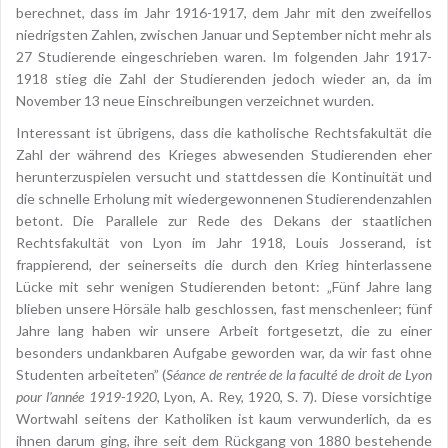
berechnet, dass im Jahr 1916-1917, dem Jahr mit den zweifellos
niedrigsten Zahlen, zwischen Januar und September nicht mehr als
27 Studierende eingeschrieben waren. Im folgenden Jahr 1917-
1918 stieg die Zahl der Studierenden jedoch wieder an, da im
November 13 neue Einschreibungen verzeichnet wurden.
Interessant ist übrigens, dass die katholische Rechtsfakultät die
Zahl der während des Krieges abwesenden Studierenden eher
herunterzuspielen versucht und stattdessen die Kontinuität und
die schnelle Erholung mit wiedergewonnenen Studierendenzahlen
betont. Die Parallele zur Rede des Dekans der staatlichen
Rechtsfakultät von Lyon im Jahr 1918, Louis Josserand, ist
frappierend, der seinerseits die durch den Krieg hinterlassene
Lücke mit sehr wenigen Studierenden betont: „Fünf Jahre lang
blieben unsere Hörsäle halb geschlossen, fast menschenleer; fünf
Jahre lang haben wir unsere Arbeit fortgesetzt, die zu einer
besonders undankbaren Aufgabe geworden war, da wir fast ohne
Studenten arbeiteten” (
Séance de rentrée de la faculté de droit de Lyon
pour l’année 1919-1920
, Lyon, A. Rey, 1920, S. 7). Diese vorsichtige
Wortwahl seitens der Katholiken ist kaum verwunderlich, da es
ihnen darum ging, ihre seit dem Rückgang von 1880 bestehende