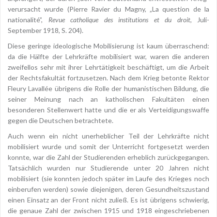
verursacht wurde (Pierre Ravier du Magny, „La question de la
nationalité”,
Revue catholique des institutions et du droit
, Juli-
September 1918, S. 204).
Diese geringe ideologische Mobilisierung ist kaum überraschend:
da die Hälfte der Lehrkräfte mobilisiert war, waren die anderen
zweifellos sehr mit ihrer Lehrtätigkeit beschäftigt, um die Arbeit
der Rechtsfakultät fortzusetzen. Nach dem Krieg betonte Rektor
Fleury Lavallée übrigens die Rolle der humanistischen Bildung, die
seiner Meinung nach an katholischen Fakultäten einen
besonderen Stellenwert hatte und die er als Verteidigungswaffe
gegen die Deutschen betrachtete.
Auch wenn ein nicht unerheblicher Teil der Lehrkräfte nicht
mobilisiert wurde und somit der Unterricht fortgesetzt werden
konnte, war die Zahl der Studierenden erheblich zurückgegangen.
Tatsächlich wurden nur Studierende unter 20 Jahren nicht
mobilisiert (sie konnten jedoch später im Laufe des Krieges noch
einberufen werden) sowie diejenigen, deren Gesundheitszustand
einen Einsatz an der Front nicht zuließ. Es ist übrigens schwierig,
die genaue Zahl der zwischen 1915 und 1918 eingeschriebenen