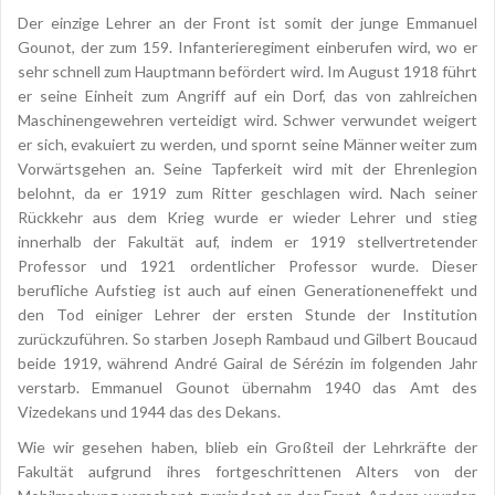
Der einzige Lehrer an der Front ist somit der junge Emmanuel
Gounot, der zum 159. Infanterieregiment einberufen wird, wo er
sehr schnell zum Hauptmann befördert wird. Im August 1918 führt
er seine Einheit zum Angriff auf ein Dorf, das von zahlreichen
Maschinengewehren verteidigt wird. Schwer verwundet weigert
er sich, evakuiert zu werden, und spornt seine Männer weiter zum
Vorwärtsgehen an. Seine Tapferkeit wird mit der Ehrenlegion
belohnt, da er 1919 zum Ritter geschlagen wird. Nach seiner
Rückkehr aus dem Krieg wurde er wieder Lehrer und stieg
innerhalb der Fakultät auf, indem er 1919 stellvertretender
Professor und 1921 ordentlicher Professor wurde. Dieser
berufliche Aufstieg ist auch auf einen Generationeneffekt und
den Tod einiger Lehrer der ersten Stunde der Institution
zurückzuführen. So starben Joseph Rambaud und Gilbert Boucaud
beide 1919, während André Gairal de Sérézin im folgenden Jahr
verstarb. Emmanuel Gounot übernahm 1940 das Amt des
Vizedekans und 1944 das des Dekans.
Wie wir gesehen haben, blieb ein Großteil der Lehrkräfte der
Fakultät aufgrund ihres fortgeschrittenen Alters von der