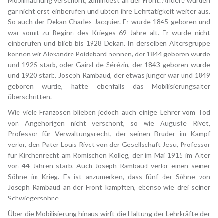
Mobilmachung verschont, zumindest an der Front. Andere wurden
gar nicht erst einberufen und übten ihre Lehrtätigkeit weiter aus.
So auch der Dekan Charles Jacquier. Er wurde 1845 geboren und
war somit zu Beginn des Krieges 69 Jahre alt. Er wurde nicht
einberufen und blieb bis 1928 Dekan. In derselben Altersgruppe
können wir Alexandre Poidebard nennen, der 1844 geboren wurde
und 1925 starb, oder Gairal de Sérézin, der 1843 geboren wurde
und 1920 starb. Joseph Rambaud, der etwas jünger war und 1849
geboren wurde, hatte ebenfalls das Mobilisierungsalter
überschritten.
Wie viele Franzosen blieben jedoch auch einige Lehrer vom Tod
von Angehörigen nicht verschont, so wie Auguste Rivet,
Professor für Verwaltungsrecht, der seinen Bruder im Kampf
verlor, den Pater Louis Rivet von der Gesellschaft Jesu, Professor
für Kirchenrecht am Römischen Kolleg, der im Mai 1915 im Alter
von 44 Jahren starb. Auch Joseph Rambaud verlor einen seiner
Söhne im Krieg. Es ist anzumerken, dass fünf der Söhne von
Joseph Rambaud an der Front kämpften, ebenso wie drei seiner
Schwiegersöhne.
Über die Mobilisierung hinaus wirft die Haltung der Lehrkräfte der