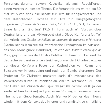
Personen, darunter sowohl Katholiken als auch Republikaner,
einen Vortrag zu diesem Thema. Die Veranstaltung wurde am 30.
Mai 1915 von der Gesellschaft zur Hilfe für Kriegsverletzte und
dem Katholischen Komitee zur Hilfe für Kriegsgefangene
organisiert (
Courrier de Saône-et-Loire
, 12. Juni 1915, S. 1). In diesem
Sinne fand am 27. Juni 1915 in Turin auch ein Vortrag über
Deutschland und das Völkerrecht statt. Diese Konferenz ist Teil
der Arbeit des
Comité catholique de propagande française à l’étranger
(Katholisches Komitee für französische Propaganda im Ausland),
das von Monsignore Baudrillart, Rektor des
Institut catholique de
Paris
, gegründet wurde. Um das Publikum zu beeindrucken und die
deutsche Barbarei zu unterstreichen, präsentiert Charles Jacquier
bei dieser Konferenz Fotos der Kathedralen von Reims und
Soissons vor Kriegsbeginn und nach den Bombardierungen. Der
Professor für Zivilrecht prangert darin die Missachtung des
Völkerrechts durch Deutschland an. Am 19. Dezember 1915 hält
der Dekan auf Wunsch der
Ligue des familles nombreuses
(Liga der
kinderreichen Familien) in Lyon einen Vortrag zu einem anderen
Thema: der Geburtenrate. Auch hier verbindet er das Thema
wieder mit dem Kontext des Krieges und vermittelt so christliche