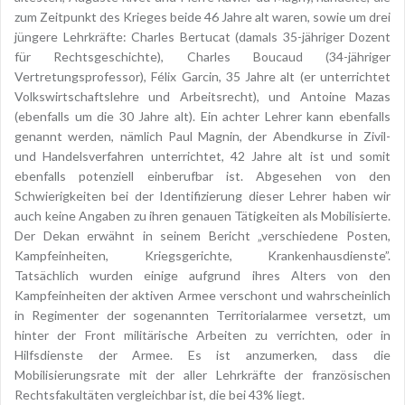
zum Zeitpunkt des Krieges beide 46 Jahre alt waren, sowie um drei
jüngere Lehrkräfte: Charles Bertucat (damals 35-jähriger Dozent
für Rechtsgeschichte), Charles Boucaud (34-jähriger
Vertretungsprofessor), Félix Garcin, 35 Jahre alt (er unterrichtet
Volkswirtschaftslehre und Arbeitsrecht), und Antoine Mazas
(ebenfalls um die 30 Jahre alt). Ein achter Lehrer kann ebenfalls
genannt werden, nämlich Paul Magnin, der Abendkurse in Zivil-
und Handelsverfahren unterrichtet, 42 Jahre alt ist und somit
ebenfalls potenziell einberufbar ist. Abgesehen von den
Schwierigkeiten bei der Identifizierung dieser Lehrer haben wir
auch keine Angaben zu ihren genauen Tätigkeiten als Mobilisierte.
Der Dekan erwähnt in seinem Bericht „verschiedene Posten,
Kampfeinheiten, Kriegsgerichte, Krankenhausdienste”.
Tatsächlich wurden einige aufgrund ihres Alters von den
Kampfeinheiten der aktiven Armee verschont und wahrscheinlich
in Regimenter der sogenannten Territorialarmee versetzt, um
hinter der Front militärische Arbeiten zu verrichten, oder in
Hilfsdienste der Armee. Es ist anzumerken, dass die
Mobilisierungsrate mit der aller Lehrkräfte der französischen
Rechtsfakultäten vergleichbar ist, die bei 43% liegt.