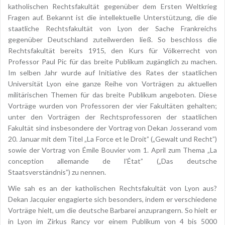
katholischen Rechtsfakultät gegenüber dem Ersten Weltkrieg
Fragen auf. Bekannt ist die intellektuelle Unterstützung, die die
staatliche Rechtsfakultät von Lyon der Sache Frankreichs
gegenüber Deutschland zuteilwerden ließ. So beschloss die
Rechtsfakultät bereits 1915, den Kurs für Völkerrecht von
Professor Paul Pic für das breite Publikum zugänglich zu machen.
Im selben Jahr wurde auf Initiative des Rates der staatlichen
Universität Lyon eine ganze Reihe von Vorträgen zu aktuellen
militärischen Themen für das breite Publikum angeboten. Diese
Vorträge wurden von Professoren der vier Fakultäten gehalten;
unter den Vorträgen der Rechtsprofessoren der staatlichen
Fakultät sind insbesondere der Vortrag von Dekan Josserand vom
20. Januar mit dem Titel „La Force et le Droit” („Gewalt und Recht”)
sowie der Vortrag von Émile Bouvier vom 1. April zum Thema „La
conception allemande de l’État” („Das deutsche
Staatsverständnis”) zu nennen.
Wie sah es an der katholischen Rechtsfakultät von Lyon aus?
Dekan Jacquier engagierte sich besonders, indem er verschiedene
Vorträge hielt, um die deutsche Barbarei anzuprangern. So hielt er
in Lyon im Zirkus Rancy vor einem Publikum von 4 bis 5000