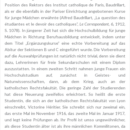
Position des Rektors des Institut catholique de Paris, Baudrillart,
als er die ebenfalls in der Pariser Einrichtung angebotenen Kurse
für junge Mädchen erwähnte (Alfred Baudrillart, „La question des
étudiantes et le devoir des catholiques”,
Le Correspondant
, 6, 1912,
S. 1078). In jüngerer Zeit hat sich die Hochschulbildung für junge
Mädchen in Richtung Berufsausbildung entwickelt, indem unter
dem Titel „Ergänzungskurse” eine echte Vorbereitung auf das
Abitur der Sektionen B und C eingeführt wurde. Die Vorbereitung
auf die Auswahlprüfungen ist natürlich nicht trivial, denn sie dient
dazu, Lehrerinnen für freie Sekundarschulen mit einem Diplom
auszustatten. In einem zweiten Schritt nahmen junge Frauen ein
Hochschulstudium auf, zunächst in Geistes- und
Naturwissenschaften, dann, ab dem Krieg, auch an der
katholischen Rechtsfakultät. Die geringe Zahl der Studierenden
hat diese Neuerung zweifellos erleichtert. So heißt die erste
Studentin, die sich an der katholischen Rechtsfakultät von Lyon
einschreibt, Victorine Héritier. Sie schreibt sich nur zweimal ein,
das erste Mal im November 1916, das zweite Mal im Januar 1917,
und legt keine Prüfungen ab. Ihr Profil ist umso ungewöhnlicher,
als diese Studentin älter ist als ihre männlichen Kommilitonen, da