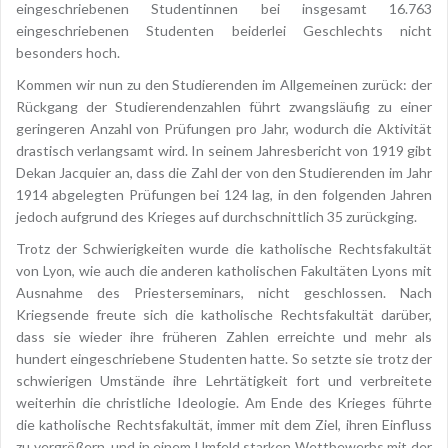
eingeschriebenen Studentinnen bei insgesamt 16.763
eingeschriebenen Studenten beiderlei Geschlechts nicht
besonders hoch.
Kommen wir nun zu den Studierenden im Allgemeinen zurück: der
Rückgang der Studierendenzahlen führt zwangsläufig zu einer
geringeren Anzahl von Prüfungen pro Jahr, wodurch die Aktivität
drastisch verlangsamt wird. In seinem Jahresbericht von 1919 gibt
Dekan Jacquier an, dass die Zahl der von den Studierenden im Jahr
1914 abgelegten Prüfungen bei 124 lag, in den folgenden Jahren
jedoch aufgrund des Krieges auf durchschnittlich 35 zurückging.
Trotz der Schwierigkeiten wurde die katholische Rechtsfakultät
von Lyon, wie auch die anderen katholischen Fakultäten Lyons mit
Ausnahme des Priesterseminars, nicht geschlossen. Nach
Kriegsende freute sich die katholische Rechtsfakultät darüber,
dass sie wieder ihre früheren Zahlen erreichte und mehr als
hundert eingeschriebene Studenten hatte. So setzte sie trotz der
schwierigen Umstände ihre Lehrtätigkeit fort und verbreitete
weiterhin die christliche Ideologie. Am Ende des Krieges führte
die katholische Rechtsfakultät, immer mit dem Ziel, ihren Einfluss
zu vergrößern, und in einem Umfeld starken Wettbewerbs mit der