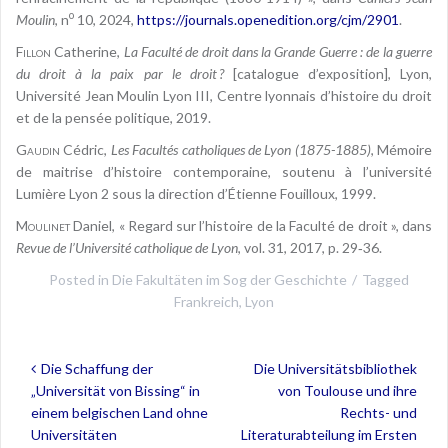
o
Moulin
, n
10, 2024,
https://journals.openedition.org/cjm/2901
.
Fillon
Catherine,
La Faculté de droit dans la Grande Guerre : de la guerre
du droit à la paix par le droit ?
[catalogue d’exposition], Lyon,
Université Jean Moulin Lyon III, Centre lyonnais d’histoire du droit
et de la pensée politique, 2019.
Gaudin
Cédric,
Les Facultés catholiques de Lyon (1875-1885)
, Mémoire
de maitrise d’histoire contemporaine, soutenu à l’université
Lumière Lyon 2 sous la direction d’Étienne Fouilloux, 1999.
Moulinet
Daniel, « Regard sur l’histoire de la Faculté de droit », dans
Revue de l’Université catholique de Lyon
, vol. 31, 2017, p. 29‑36.
Posted in
Die Fakultäten im Sog der Geschichte
Tagged
Frankreich
,
Lyon
Post
Die Schaffung der
Die Universitätsbibliothek
navigation
„Universität von Bissing“ in
von Toulouse und ihre
einem belgischen Land ohne
Rechts- und
Universitäten
Literaturabteilung im Ersten