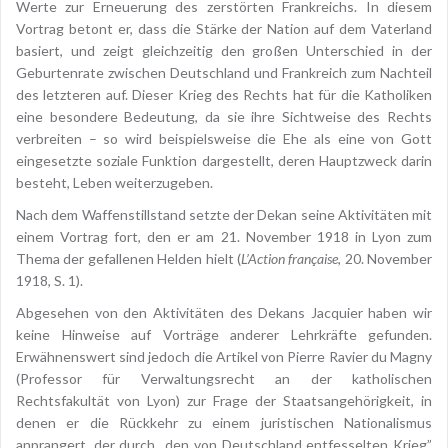
Werte zur Erneuerung des zerstörten Frankreichs. In diesem
Vortrag betont er, dass die Stärke der Nation auf dem Vaterland
basiert, und zeigt gleichzeitig den großen Unterschied in der
Geburtenrate zwischen Deutschland und Frankreich zum Nachteil
des letzteren auf. Dieser Krieg des Rechts hat für die Katholiken
eine besondere Bedeutung, da sie ihre Sichtweise des Rechts
verbreiten – so wird beispielsweise die Ehe als eine von Gott
eingesetzte soziale Funktion dargestellt, deren Hauptzweck darin
besteht, Leben weiterzugeben.
Nach dem Waffenstillstand setzte der Dekan seine Aktivitäten mit
einem Vortrag fort, den er am 21. November 1918 in Lyon zum
Thema der gefallenen Helden hielt (
L’Action française
, 20. November
1918, S. 1).
Abgesehen von den Aktivitäten des Dekans Jacquier haben wir
keine Hinweise auf Vorträge anderer Lehrkräfte gefunden.
Erwähnenswert sind jedoch die Artikel von Pierre Ravier du Magny
(Professor für Verwaltungsrecht an der katholischen
Rechtsfakultät von Lyon) zur Frage der Staatsangehörigkeit, in
denen er die Rückkehr zu einem juristischen Nationalismus
anprangert, der durch „den von Deutschland entfesselten Krieg”