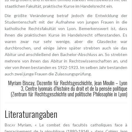
staatlichen Fakultät, praktische Kurse im Handelsrecht ein.
Die größte Veränderung betraf jedoch die Entwicklung der
Studentenschaft mit der Aufnahme von jungen Frauen in die
katholische Rechtsfakultät von Lyon. Bemerkenswert ist, dass
ihnen die praktischen Kurse im Handelsrecht offenstanden. Es
waren zwar nur sehr wenige, aber die Glasdecke war
durchbrochen, und einige Jahre später strebten auch sie das
Abitur und anschließend den Bachelor-Abschluss an. So strebten
mehrere von ihnen das Abitur in Rechtswissenschaften an, und
vier von ihnen bestanden es 1922-1923. Im selben Jahr bestanden
auch zwei junge Frauen die Zulassungsprüfung.
Myriam Biscay, Dozentin für Rechtsgeschichte, Jean Moulin – Lyon
3, Centre lyonnais d’histoire du droit et de la pensée politique
(Zentrum für Rechtsgeschichte und politische Philosophie in Lyon)
Literaturangaben
Biscay
Myriam, « Le combat des facultés catholiques face à
l’enracinement de la république (1880-1914) », dans
Cahiers Jean