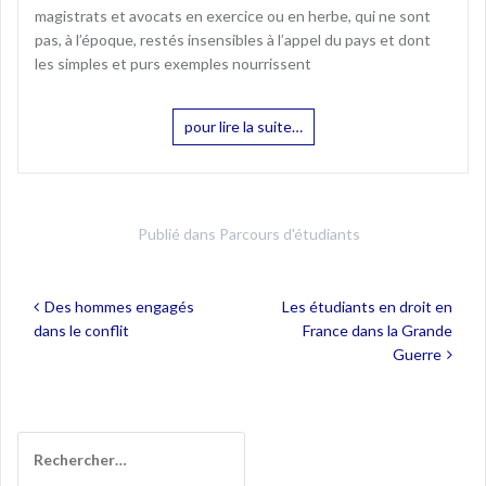
magistrats et avocats en exercice ou en herbe, qui ne sont
pas, à l’époque, restés insensibles à l’appel du pays et dont
les simples et purs exemples nourrissent
pour lire la suite…
Publié dans
Parcours d'étudiants
Navigation
Des hommes engagés
Les étudiants en droit en
de
dans le conflit
France dans la Grande
l’article
Guerre
Rechercher :