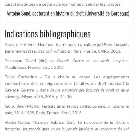
caractéristiques de cette science monopolisée par les juristes.
Antoine Sené, doctorant en histoire du droit (Université de Bordeaux)
Indications bibliographiques
Audren
Frédéric,
Halpérin
Jean-Louis,
La culture juridique française.
e
e
Entre mythes et réalités :
xix
–
xx
siècles
, Paris, France, CNRS, 2013.
Deroussin
David (dir.),
La Grande Guerre et son droit
, Issy-les-
Moulineaux, France, LGDJ, 2018.
Fillon
Catherine, « De la chaire au canon. Les engagements
combattants des enseignants des facultés de droit pendant la
Grande Guerre », dans
Revue d’histoire des facultés de droit et de la
o
science juridique
, n
35, 2015, p. 11‑30.
Guieu
Jean-Michel,
Histoire de la France contemporaine. 5, Gagner la
paix, 1914-1929
, Paris, France, Seuil, 2015.
Hakim
Nader,
Melleray
Fabrice (dir.),
Le renouveau de la doctrine
e
française : les grands auteurs de la pensée juridique au tournant du xx