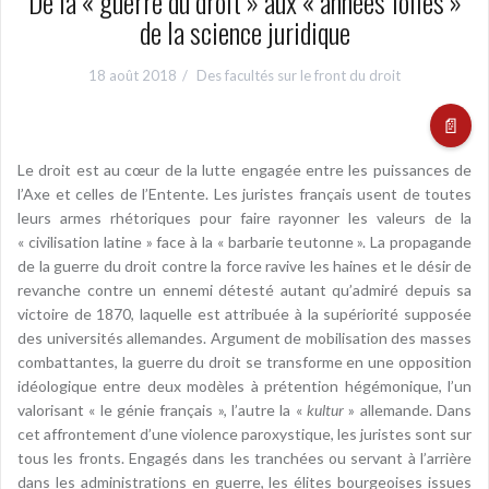
De la « guerre du droit » aux « années folles »
de la science juridique
18 août 2018
Des facultés sur le front du droit
📄
Le droit est au cœur de la lutte engagée entre les puissances de
l’Axe et celles de l’Entente. Les juristes français usent de toutes
leurs armes rhétoriques pour faire rayonner les valeurs de la
« civilisation latine » face à la « barbarie teutonne ». La propagande
de la guerre du droit contre la force ravive les haines et le désir de
revanche contre un ennemi détesté autant qu’admiré depuis sa
victoire de 1870, laquelle est attribuée à la supériorité supposée
des universités allemandes. Argument de mobilisation des masses
combattantes, la guerre du droit se transforme en une opposition
idéologique entre deux modèles à prétention hégémonique, l’un
valorisant « le génie français », l’autre la «
kultur
» allemande. Dans
cet affrontement d’une violence paroxystique, les juristes sont sur
tous les fronts. Engagés dans les tranchées ou servant à l’arrière
dans les administrations en guerre, les élites bourgeoises issues