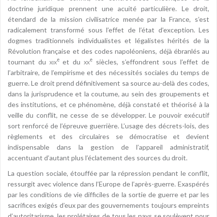
doctrine juridique prennent une acuité particulière. Le droit,
étendard de la mission civilisatrice menée par la France, s’est
radicalement transformé sous l’effet de l’état d’exception. Les
dogmes traditionnels individualistes et légalistes hérités de la
Révolution française et des codes napoléoniens, déjà ébranlés au
e
e
tournant du
xix
et du
xx
siècles, s’effondrent sous l’effet de
l’arbitraire, de l’empirisme et des nécessités sociales du temps de
guerre. Le droit prend définitivement sa source au-delà des codes,
dans la jurisprudence et la coutume, au sein des groupements et
des institutions, et ce phénomène, déjà constaté et théorisé à la
veille du conflit, ne cesse de se développer. Le pouvoir exécutif
sort renforcé de l’épreuve guerrière. L’usage des décrets-lois, des
règlements et des circulaires se démocratise et devient
indispensable dans la gestion de l’appareil administratif,
accentuant d’autant plus l’éclatement des sources du droit.
La question sociale, étouffée par la répression pendant le conflit,
ressurgit avec violence dans l’Europe de l’après-guerre. Exaspérés
par les conditions de vie difficiles de la sortie de guerre et par les
sacrifices exigés d’eux par des gouvernements toujours empreints
d’autoritarisme, les prolétaires de tous les pays se soulèvent pour