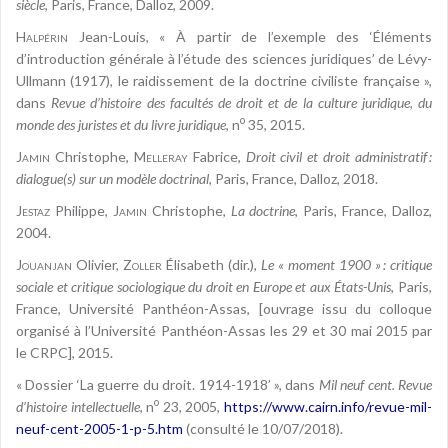
siècle
, Paris, France, Dalloz, 2009.
Halpérin
Jean-Louis, « À partir de l’exemple des ‘Éléments
d’introduction générale à l’étude des sciences juridiques’ de Lévy-
Ullmann (1917), le raidissement de la doctrine civiliste française »,
dans
Revue d’histoire des facultés de droit et de la culture juridique, du
o
monde des juristes et du livre juridique
, n
35, 2015.
Jamin
Christophe,
Melleray
Fabrice,
Droit civil et droit administratif :
dialogue(s) sur un modèle doctrinal
, Paris, France, Dalloz, 2018.
Jestaz
Philippe,
Jamin
Christophe,
La doctrine
, Paris, France, Dalloz,
2004.
Jouanjan
Olivier,
Zoller
Élisabeth (dir.),
Le « moment 1900 » : critique
sociale et critique sociologique du droit en Europe et aux États-Unis
, Paris,
France, Université Panthéon-Assas, [ouvrage issu du colloque
organisé à l’Université Panthéon-Assas les 29 et 30 mai 2015 par
le CRPC], 2015.
« Dossier ‘La guerre du droit. 1914-1918’ », dans
Mil neuf cent. Revue
o
d’histoire intellectuelle
, n
23, 2005,
https://www.cairn.info/revue-mil-
neuf-cent-2005-1-p-5.htm
(consulté le 10/07/2018).