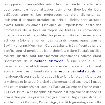
les opposent, bien qu’elles soient le moteur de leur « science »,
pour concentrer leurs attaques contre les théories de leurs
collègues ennemis. Les professeurs de droit allemand, qui
jouissent d’un grand prestige au sein du Reich, sont accusés
d’avoir fourni les armes juridiques de l’impérialisme, d’être des
promoteurs de la force au mépris de toutes les conventions
internationales et de justifier les pires atrocités commises sur le
sol des régions envahies. Les savants germaniques comme
Savigny, Jhering, Mommsen, Gerber, Laband, très influents avant le
conflit, sont vilipendés et leurs théories, malgré l’attrait qu’elles
avaient suscité, sont unanimement condamnées comme étant
l’instrument de la
barbarie allemande
. À une époque où le
darwinisme social et la théorie des races de Spencer et de Gobinot
sont encore très présents dans les
esprits des intellectuels
, de
nombreux discours de juristes et d’historiens juristes insistent sur
la violence et le caractère vicié de la mentalité allemande, à l’image
des cours professés par Jacques Flach au Collège de France entre
1914 et 1919. La philosophie allemande est également décriée et
combattue par les juristes français comme Duguit qui, dans un
article intitulé
Rousseau, Kant et Hegel
, établit la généalogie du culte