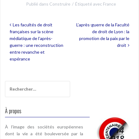
Publié dans
Construire
Étiqueté avec
France
Navigation
Les facultés de droit
L’après-guerre de la Faculté
de
françaises sur la scène
de droit de Lyon : la
l’article
médiatique de l’après-
promotion de la paix par le
guerre : une reconstruction
droit
entre revanche et
espérance
Rechercher :
À propos
À l’image des sociétés européennes
dont la vie a été bouleversée par la