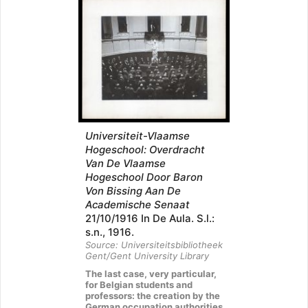
Universiteit-Vlaamse
Hogeschool: Overdracht
Van De Vlaamse
Hogeschool Door Baron
Von Bissing Aan De
Academische Senaat
21/10/1916 In De Aula. S.l.:
s.n., 1916.
Source: Universiteitsbibliotheek
Gent/Gent University Library
The last case, very particular,
for Belgian students and
professors: the creation by the
German occupation authorities