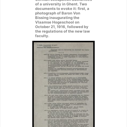
of a university in Ghent. Two
documents to evoke it: first, a
photograph of Baron Von
Bissing inaugurating the
Vlaamse Hogeschool on
October 21, 1916, followed by
the regulations of the new law
faculty.