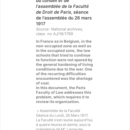
du conseil et de
l'assemblée de la Faculté
de Droit de Paris
, séance
de l'assemblée du 26 mars
1917
Source: National archives,
class. no AJ/16/1799.
In France as in Belgium, in the
non-occupied zone as well as
in the occupied zone, the law
schools that tried to continue
to function were not spared by
the general hardening of living
conditions due to the war. One
of the recurring difficulties
encountered was the shortage
of coal.
In this document, the Paris
Faculty of Law addresses this
problem, which requires it to
review its organization.
« Assemblée de la Faculté
Séance du Lundi, 26 Mars 1917.
La Faculté s'est reunie aujourd'hui,
à quatre heures et demie, sous la
r
présidence de M
. Larnaude,