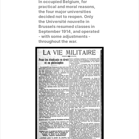
In occupied Belgium, for
practical and moral reasons,
the four major universities
decided not to reopen. Only
the Université nouvelle in
Brussels resumed classes in
September 1914, and operated
- with some adjustments -
throughout the war.